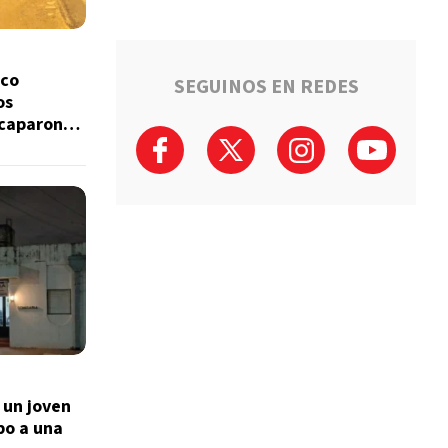
nco
SEGUINOS EN REDES
os
scaparon
 un joven
bo a una