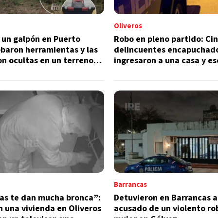
Oliveros
 un galpón en Puerto
Robo en pleno partido: Ci
baron herramientas y las
delincuentes encapuchad
n ocultas en un terreno
ingresaron a una casa y e
con dólares y joyas
Barrancas
sas te dan mucha bronca”:
Detuvieron en Barrancas a
 una vivienda en Oliveros
acusado de un violento ro