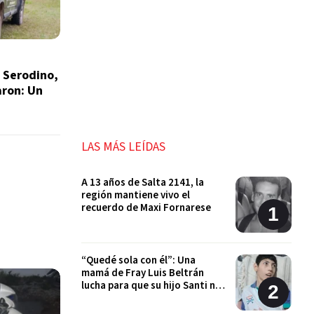
e Serodino,
aron: Un
LAS MÁS LEÍDAS
A 13 años de Salta 2141, la
región mantiene vivo el
recuerdo de Maxi Fornarese
“Quedé sola con él”: Una
mamá de Fray Luis Beltrán
lucha para que su hijo Santi no
quede sin sus tratamientos