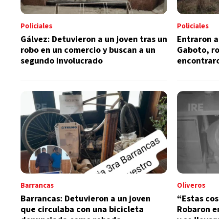
Policiales
Policiales
Gálvez: Detuvieron a un joven tras un
Entraron a
robo en un comercio y buscan a un
Gaboto, ro
segundo involucrado
encontraro
baldío
Barrancas
Oliveros
Barrancas: Detuvieron a un joven
“Estas co
que circulaba con una bicicleta
Robaron en