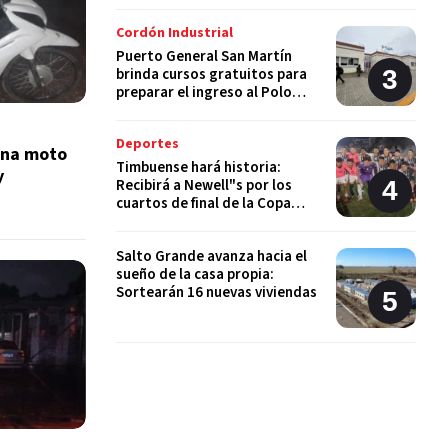
Cordón Industrial
Puerto General San Martín
brinda cursos gratuitos para
preparar el ingreso al Polo
Educativo de la UNR
Deportes
una moto
Timbuense hará historia:
y
Recibirá a Newell"s por los
cuartos de final de la Copa
Santa Fe
Salto Grande avanza hacia el
sueño de la casa propia:
Sortearán 16 nuevas viviendas