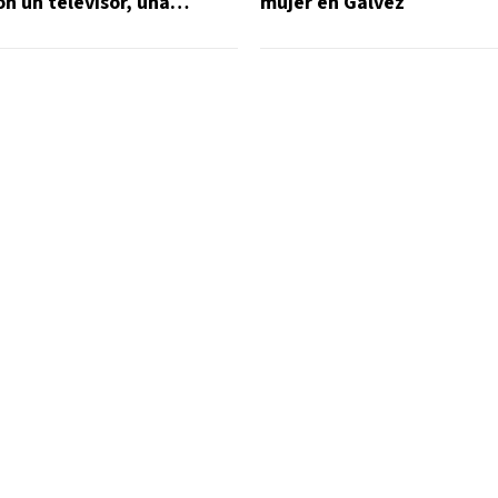
on un televisor, una
mujer en Gálvez
otros elementos