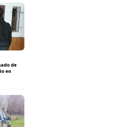
sado de
io en