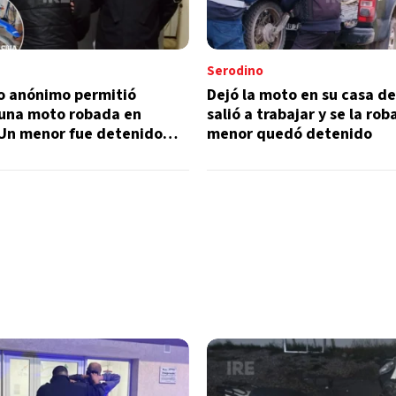
Serodino
o anónimo permitió
Dejó la moto en su casa d
 una moto robada en
salió a trabajar y se la rob
 Un menor fue detenido
menor quedó detenido
ir el hecho