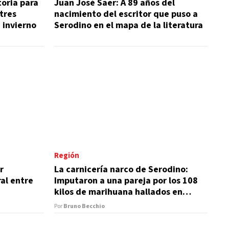
toria para
Juan José Saer: A 89 años del
tres
nacimiento del escritor que puso a
 invierno
Serodino en el mapa de la literatura
Región
r
La carnicería narco de Serodino:
al entre
Imputaron a una pareja por los 108
kilos de marihuana hallados en
freezers
Por
Bruno Becchio