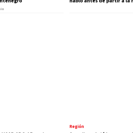
ntenegro
habló antes de partir a la
rescate en Venezuela
hio
Región