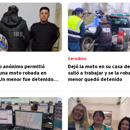
Serodino
o anónimo permitió
Dejó la moto en su casa d
 una moto robada en
salió a trabajar y se la rob
 Un menor fue detenido
menor quedó detenido
ir el hecho