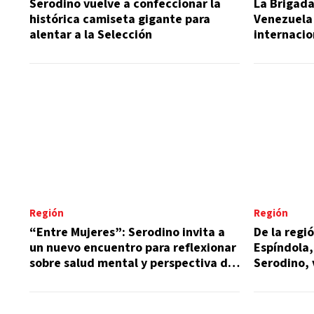
Serodino vuelve a confeccionar la
La Brigad
histórica camiseta gigante para
Venezuela 
alentar a la Selección
internaci
la región
Región
Región
“Entre Mujeres”: Serodino invita a
De la regi
un nuevo encuentro para reflexionar
Espíndola,
sobre salud mental y perspectiva de
Serodino, 
género
rescatist