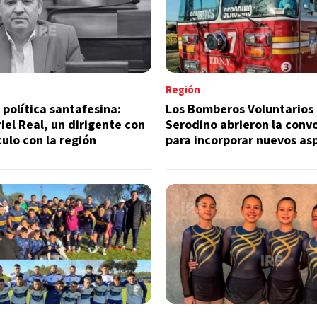
Región
 política santafesina:
Los Bomberos Voluntarios
iel Real, un dirigente con
Serodino abrieron la conv
culo con la región
para incorporar nuevos as