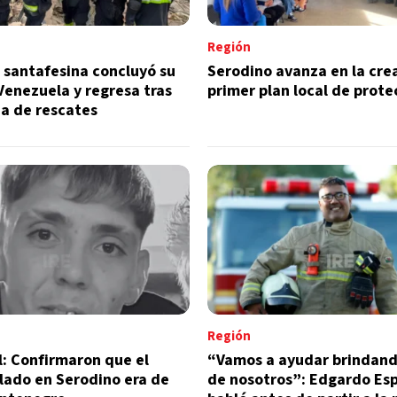
Región
 santafesina concluyó su
Serodino avanza en la cre
Venezuela y regresa tras
primer plan local de protec
a de rescates
Región
al: Confirmaron que el
“Vamos a ayudar brindand
lado en Serodino era de
de nosotros”: Edgardo Es