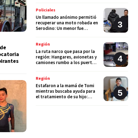
Policiales
Un llamado anónimo permitió
recuperar una moto robada en
Serodino: Un menor fue
detenido tras admitir el hecho
Región
 de
La ruta narco que pasa por la
ocatoria
región: Hangares, avionetas y
pirantes
camiones rumbo a los puertos
del Gran Rosario
Región
Estafaron a la mamá de Tomi
mientras buscaba ayuda para
el tratamiento de su hijo:
"Solo quería darle una
oportunidad"