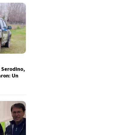
e Serodino,
aron: Un