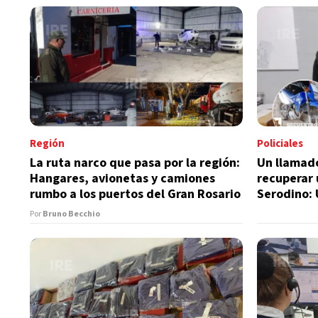
Región
Policiales
La ruta narco que pasa por la región:
Un llamad
Hangares, avionetas y camiones
recuperar
rumbo a los puertos del Gran Rosario
Serodino:
tras admit
Por
Bruno Becchio