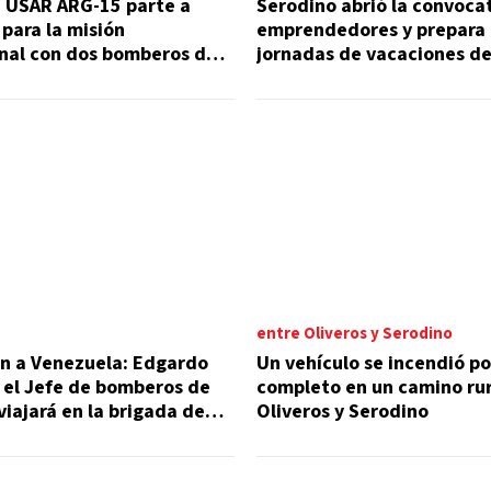
a USAR ARG-15 parte a
Serodino abrió la convoca
para la misión
emprendedores y prepara 
onal con dos bomberos de
jornadas de vacaciones de
entre Oliveros y Serodino
ón a Venezuela: Edgardo
Un vehículo se incendió po
 el Jefe de bomberos de
completo en un camino rur
viajará en la brigada de
Oliveros y Serodino
as USAR ARG 15