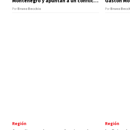
Montenegro y apuntan a un conflicto
Gastón Mo
por drogas
Por
Bruno Becchio
Por
Bruno Becc
Región
Región