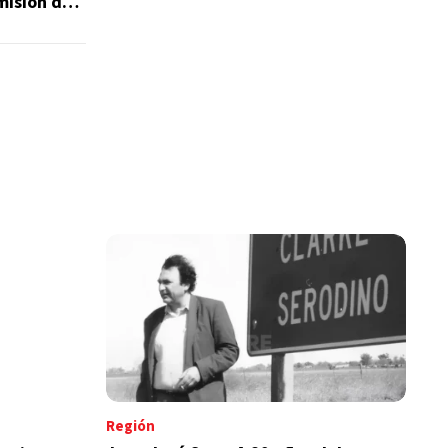
 misión de
Región