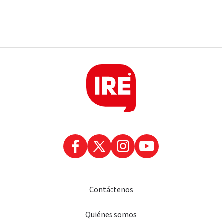
Policiales
Tragedia en la Ruta 34: Un hombre murió tras
un choque que involucró a tres vehículos en
Luis Palacios
Contáctenos
Quiénes somos