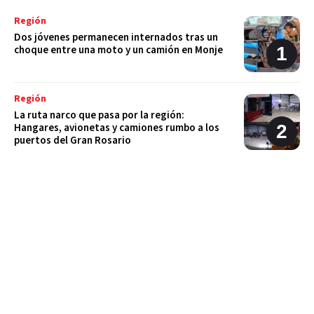
Región
Dos jóvenes permanecen internados tras un
choque entre una moto y un camión en Monje
Región
La ruta narco que pasa por la región:
Hangares, avionetas y camiones rumbo a los
puertos del Gran Rosario
Región
Estafaron a la mamá de Tomi mientras buscaba
ayuda para el tratamiento de su hijo: "Solo
quería darle una oportunidad"
Deportes
La Liga Totorense advirtió que los clubes con
deudas arbitrales podrían quedar suspendidos