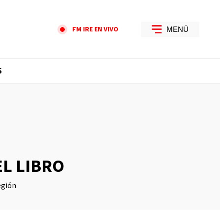
FM IRE EN VIVO
MENÚ
S
EL LIBRO
egión