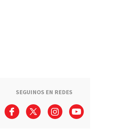
Un llamado anónimo permitió
recuperar una moto robada en
Serodino: Un menor fue
detenido tras admitir el hecho
Región
La ruta narco que pasa por la
región: Hangares, avionetas y
camiones rumbo a los puertos
del Gran Rosario
Región
Estafaron a la mamá de Tomi
mientras buscaba ayuda para
el tratamiento de su hijo:
"Solo quería darle una
SEGUINOS EN REDES
oportunidad"