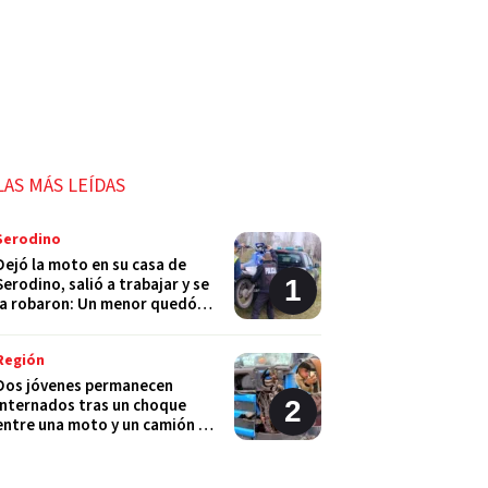
LAS MÁS LEÍDAS
Serodino
Dejó la moto en su casa de
Serodino, salió a trabajar y se
la robaron: Un menor quedó
detenido
Región
Dos jóvenes permanecen
internados tras un choque
entre una moto y un camión en
Monje
Policiales