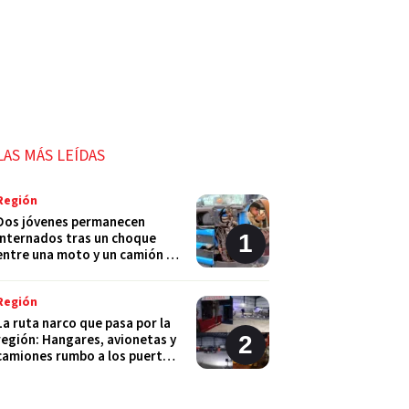
LAS MÁS LEÍDAS
Región
Dos jóvenes permanecen
internados tras un choque
entre una moto y un camión en
Monje
Región
La ruta narco que pasa por la
región: Hangares, avionetas y
camiones rumbo a los puertos
del Gran Rosario
Región