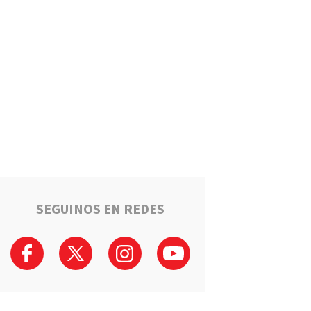
Estafaron a la mamá de Tomi
mientras buscaba ayuda para
el tratamiento de su hijo:
"Solo quería darle una
oportunidad"
Deportes
La Liga Totorense advirtió
que los clubes con deudas
arbitrales podrían quedar
suspendidos
Policiales
Tragedia en la Ruta 34: Un
hombre murió tras un choque
que involucró a tres vehículos
en Luis Palacios
SEGUINOS EN REDES