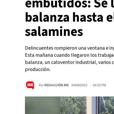
embutidos: Se l
balanza hasta e
salamines
Delincuentes rompieron una ventana e ing
Esta mañana cuando llegaron los trabaja
balanza, un caloventor industrial, varios c
producción.
Por
REDACCIÓN IRE
04/09/2023 · 04:53 PM