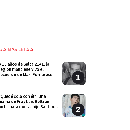
LAS MÁS LEÍDAS
A 13 años de Salta 2141, la
región mantiene vivo el
recuerdo de Maxi Fornarese
“Quedé sola con él”: Una
mamá de Fray Luis Beltrán
lucha para que su hijo Santi no
quede sin sus tratamientos
Cordón Industrial