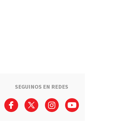
Puerto General San Martín
brinda cursos gratuitos para
preparar el ingreso al Polo
Educativo de la UNR
Deportes
Timbuense hará historia:
Recibirá a Newell"s por los
cuartos de final de la Copa
Santa Fe
Salto Grande avanza hacia el
sueño de la casa propia:
Sortearán 16 nuevas viviendas
SEGUINOS EN REDES