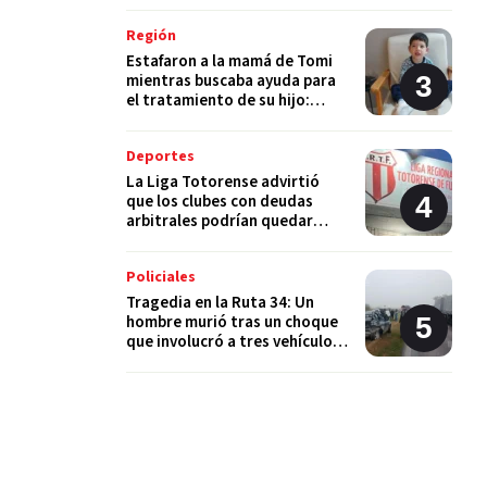
Región
Estafaron a la mamá de Tomi
mientras buscaba ayuda para
el tratamiento de su hijo:
"Solo quería darle una
oportunidad"
Deportes
La Liga Totorense advirtió
que los clubes con deudas
arbitrales podrían quedar
suspendidos
Policiales
Tragedia en la Ruta 34: Un
hombre murió tras un choque
que involucró a tres vehículos
en Luis Palacios