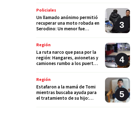
Policiales
Un llamado anónimo permitió
recuperar una moto robada en
Serodino: Un menor fue
detenido tras admitir el hecho
Región
La ruta narco que pasa por la
región: Hangares, avionetas y
camiones rumbo a los puertos
del Gran Rosario
Región
Estafaron a la mamá de Tomi
mientras buscaba ayuda para
el tratamiento de su hijo:
"Solo quería darle una
oportunidad"