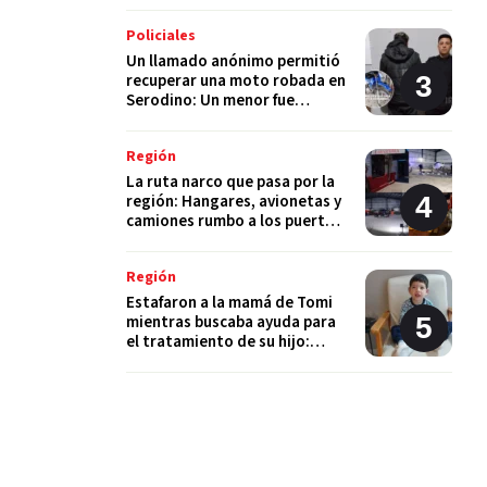
Policiales
Un llamado anónimo permitió
recuperar una moto robada en
Serodino: Un menor fue
detenido tras admitir el hecho
Región
La ruta narco que pasa por la
región: Hangares, avionetas y
camiones rumbo a los puertos
del Gran Rosario
Región
Estafaron a la mamá de Tomi
mientras buscaba ayuda para
el tratamiento de su hijo:
"Solo quería darle una
oportunidad"