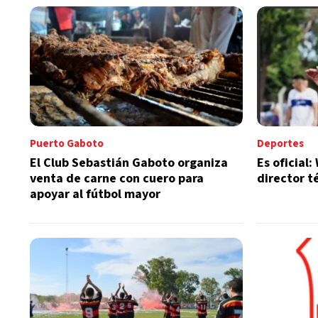
Puerto Gaboto
Deportes
El Club Sebastián Gaboto organiza
Es oficial
venta de carne con cuero para
director t
apoyar al fútbol mayor