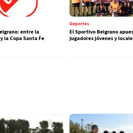
Deportes
elgrano: entre la
El Sportivo Belgrano apues
y la Copa Santa Fe
jugadores jóvenes y locale