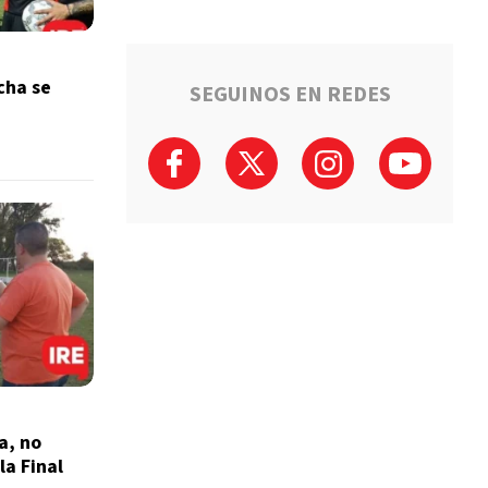
cha se
SEGUINOS EN REDES
a, no
la Final