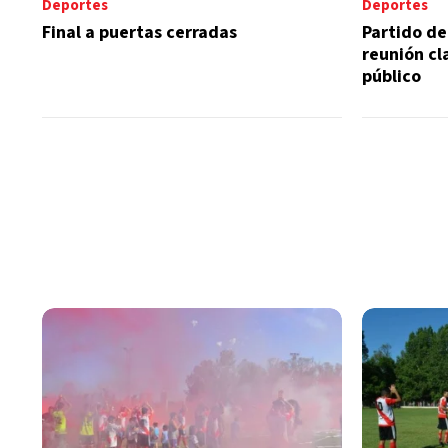
Deportes
Deportes
Final a puertas cerradas
Partido de
reunión cla
público