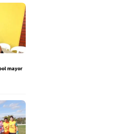
tbol mayor
a