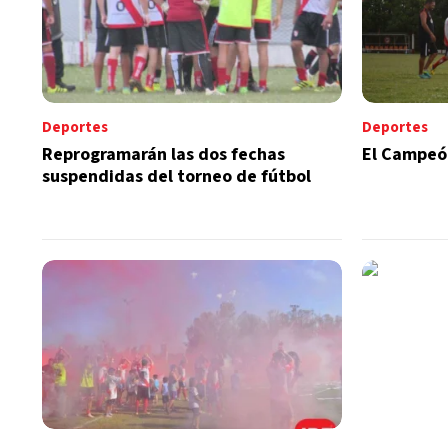
Deportes
Deportes
Reprogramarán las dos fechas
El Campeón
suspendidas del torneo de fútbol