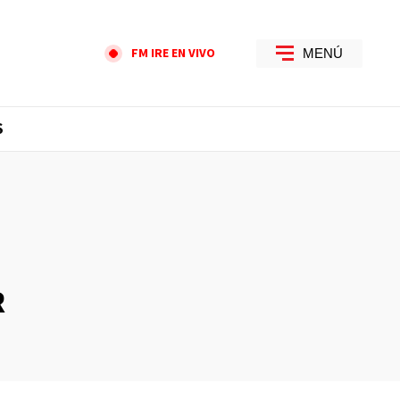
FM IRE EN VIVO
MENÚ
S
R