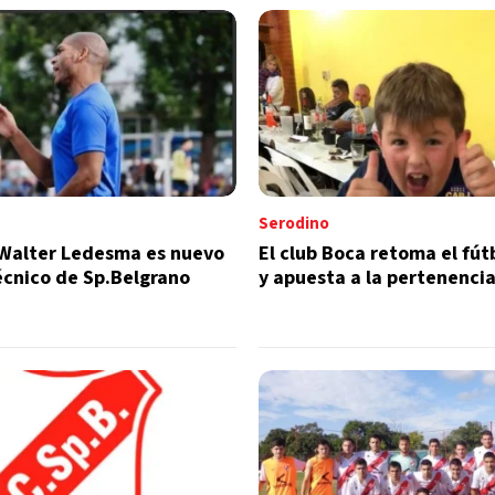
Serodino
: Walter Ledesma es nuevo
El club Boca retoma el fú
écnico de Sp.Belgrano
y apuesta a la pertenenci