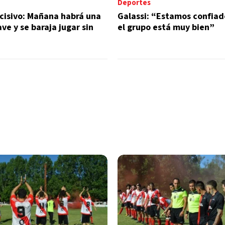
Deportes
cisivo: Mañana habrá una
Galassi: “Estamos confia
ve y se baraja jugar sin
el grupo está muy bien”