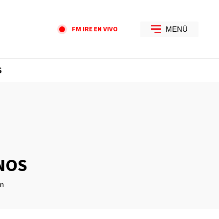
FM IRE EN VIVO
MENÚ
S
NOS
ón