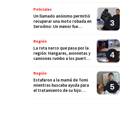
Policiales
Un llamado anónimo permitió
recuperar una moto robada en
Serodino: Un menor fue
detenido tras admitir el hecho
Región
La ruta narco que pasa por la
región: Hangares, avionetas y
camiones rumbo a los puertos
del Gran Rosario
Región
Estafaron a la mamá de Tomi
mientras buscaba ayuda para
el tratamiento de su hijo:
"Solo quería darle una
oportunidad"