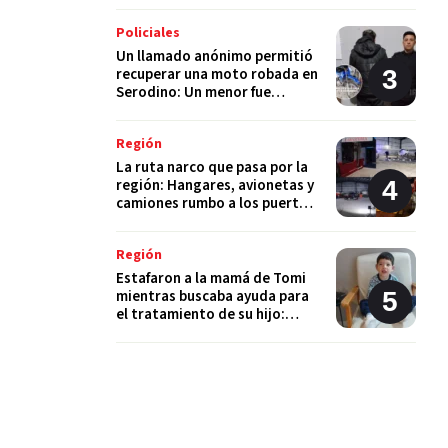
Policiales
Un llamado anónimo permitió
recuperar una moto robada en
Serodino: Un menor fue
detenido tras admitir el hecho
Región
La ruta narco que pasa por la
región: Hangares, avionetas y
camiones rumbo a los puertos
del Gran Rosario
Región
Estafaron a la mamá de Tomi
mientras buscaba ayuda para
el tratamiento de su hijo:
"Solo quería darle una
oportunidad"