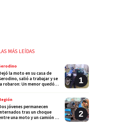
LAS MÁS LEÍDAS
Serodino
Dejó la moto en su casa de
Serodino, salió a trabajar y se
la robaron: Un menor quedó
detenido
Región
Dos jóvenes permanecen
internados tras un choque
entre una moto y un camión en
Monje
Policiales