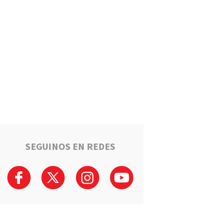
Un llamado anónimo permitió
recuperar una moto robada en
Serodino: Un menor fue
detenido tras admitir el hecho
Región
La ruta narco que pasa por la
región: Hangares, avionetas y
camiones rumbo a los puertos
del Gran Rosario
Región
Estafaron a la mamá de Tomi
mientras buscaba ayuda para
el tratamiento de su hijo:
"Solo quería darle una
SEGUINOS EN REDES
oportunidad"