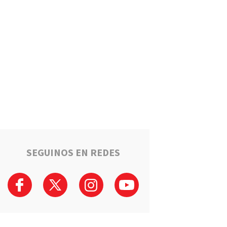
Puerto General San Martín
brinda cursos gratuitos para
preparar el ingreso al Polo
Educativo de la UNR
Deportes
Timbuense hará historia:
Recibirá a Newell"s por los
cuartos de final de la Copa
Santa Fe
Salto Grande avanza hacia el
sueño de la casa propia:
Sortearán 16 nuevas viviendas
SEGUINOS EN REDES