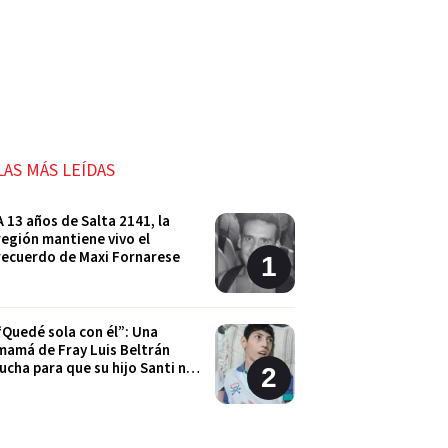
LAS MÁS LEÍDAS
A 13 años de Salta 2141, la
región mantiene vivo el
recuerdo de Maxi Fornarese
“Quedé sola con él”: Una
mamá de Fray Luis Beltrán
lucha para que su hijo Santi no
quede sin sus tratamientos
Cordón Industrial