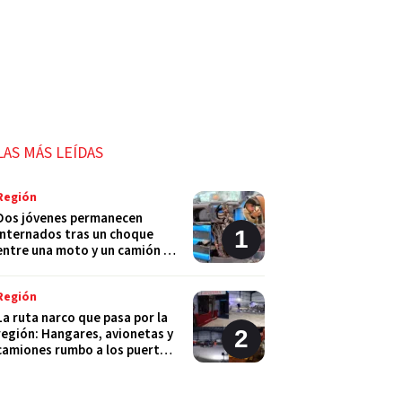
LAS MÁS LEÍDAS
Región
Dos jóvenes permanecen
internados tras un choque
entre una moto y un camión en
Monje
Región
La ruta narco que pasa por la
región: Hangares, avionetas y
camiones rumbo a los puertos
del Gran Rosario
Región