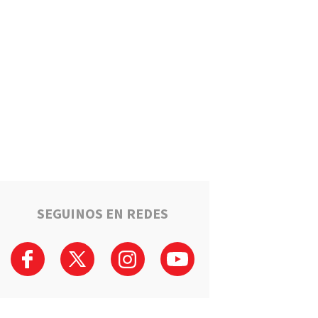
Estafaron a la mamá de Tomi
mientras buscaba ayuda para
el tratamiento de su hijo:
"Solo quería darle una
oportunidad"
Deportes
La Liga Totorense advirtió
que los clubes con deudas
arbitrales podrían quedar
suspendidos
Policiales
Tragedia en la Ruta 34: Un
hombre murió tras un choque
que involucró a tres vehículos
en Luis Palacios
SEGUINOS EN REDES