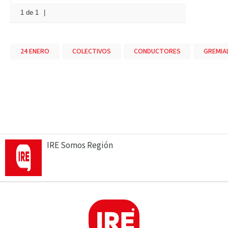
1 de 1
|
24 ENERO
COLECTIVOS
CONDUCTORES
GREMIA
IRE Somos Región