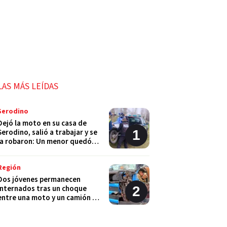
LAS MÁS LEÍDAS
Serodino
Dejó la moto en su casa de
Serodino, salió a trabajar y se
la robaron: Un menor quedó
detenido
Región
Dos jóvenes permanecen
internados tras un choque
entre una moto y un camión en
Monje
Policiales