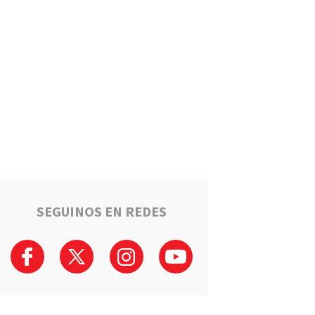
Un llamado anónimo permitió
recuperar una moto robada en
Serodino: Un menor fue
detenido tras admitir el hecho
Región
La ruta narco que pasa por la
región: Hangares, avionetas y
camiones rumbo a los puertos
del Gran Rosario
Región
Estafaron a la mamá de Tomi
mientras buscaba ayuda para
el tratamiento de su hijo:
"Solo quería darle una
SEGUINOS EN REDES
oportunidad"