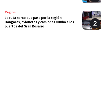
Región
La ruta narco que pasa por la región:
Hangares, avionetas y camiones rumbo a los
puertos del Gran Rosario
Región
Estafaron a la mamá de Tomi mientras buscaba
ayuda para el tratamiento de su hijo: "Solo
quería darle una oportunidad"
Deportes
La Liga Totorense advirtió que los clubes con
deudas arbitrales podrían quedar suspendidos
Policiales
Tragedia en la Ruta 34: Un hombre murió tras
un choque que involucró a tres vehículos en
Luis Palacios