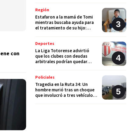
Región
Estafaron a la mamá de Tomi
mientras buscaba ayuda para
el tratamiento de su hijo:
"Solo quería darle una
oportunidad"
Deportes
La Liga Totorense advirtió
iene con
que los clubes con deudas
arbitrales podrían quedar
suspendidos
Policiales
Tragedia en la Ruta 34: Un
hombre murió tras un choque
que involucró a tres vehículos
en Luis Palacios