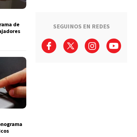
grama de
SEGUINOS EN REDES
bajadores
ronograma
icos