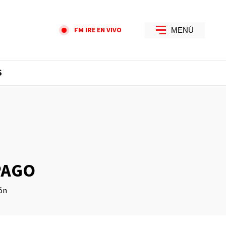
FM IRE EN VIVO
MENÚ
S
PAGO
ón