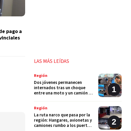
de pago a
vinciales
LAS MÁS LEÍDAS
Región
Dos jóvenes permanecen
internados tras un choque
entre una moto y un camión en
Monje
Región
La ruta narco que pasa por la
región: Hangares, avionetas y
camiones rumbo a los puertos
del Gran Rosario