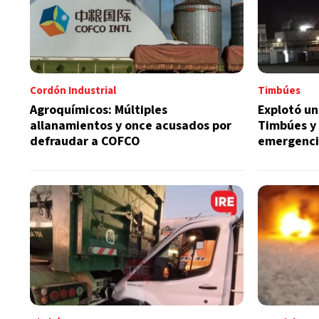
Cordón Industrial
Timbúes
Agroquímicos: Múltiples
Explotó un
allanamientos y once acusados por
Timbúes y
defraudar a COFCO
emergenc