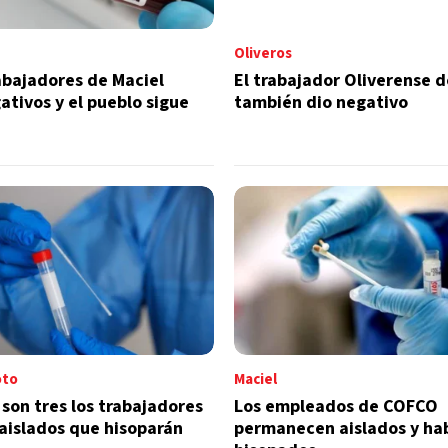
Oliveros
abajadores de Maciel
El trabajador Oliverense 
ativos y el pueblo sigue
también dio negativo
oto
Maciel
son tres los trabajadores
Los empleados de COFCO
aislados que hisoparán
permanecen aislados y ha