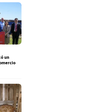
có un
comercio