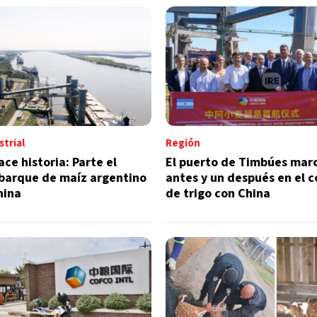
trial
Región
ce historia: Parte el
El puerto de Timbúes mar
barque de maíz argentino
antes y un después en el 
hina
de trigo con China