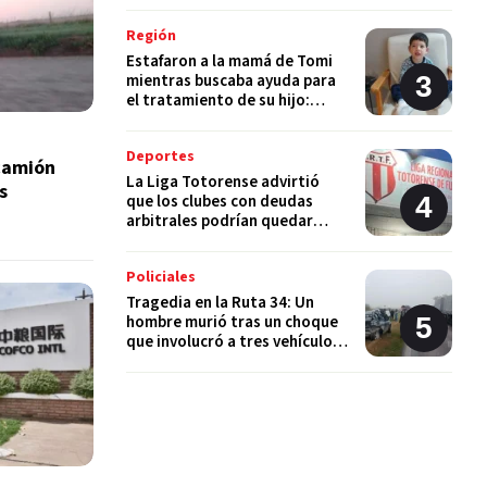
Región
Estafaron a la mamá de Tomi
mientras buscaba ayuda para
el tratamiento de su hijo:
"Solo quería darle una
oportunidad"
Deportes
camión
La Liga Totorense advirtió
s
que los clubes con deudas
arbitrales podrían quedar
suspendidos
Policiales
Tragedia en la Ruta 34: Un
hombre murió tras un choque
que involucró a tres vehículos
en Luis Palacios