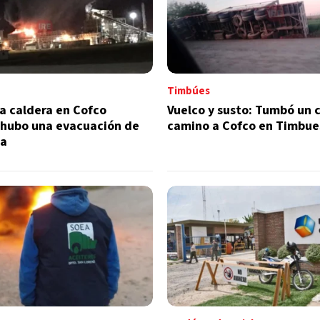
Timbúes
a caldera en Cofco
Vuelco y susto: Tumbó un 
 hubo una evacuación de
camino a Cofco en Timbue
ia