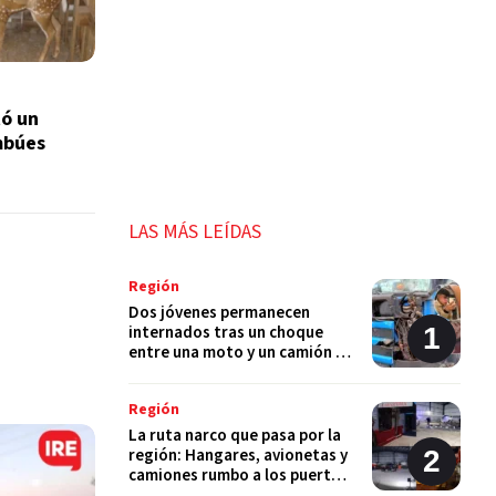
tó un
mbúes
LAS MÁS LEÍDAS
Región
Dos jóvenes permanecen
internados tras un choque
entre una moto y un camión en
Monje
Región
La ruta narco que pasa por la
región: Hangares, avionetas y
camiones rumbo a los puertos
del Gran Rosario