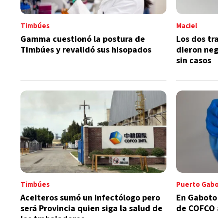
Timbúes
Maciel
Gamma cuestionó la postura de
Los dos tr
Timbúes y revalidó sus hisopados
dieron neg
sin casos
Timbúes
Puerto Gab
Aceiteros sumó un infectólogo pero
En Gaboto 
será Provincia quien siga la salud de
de COFCO 