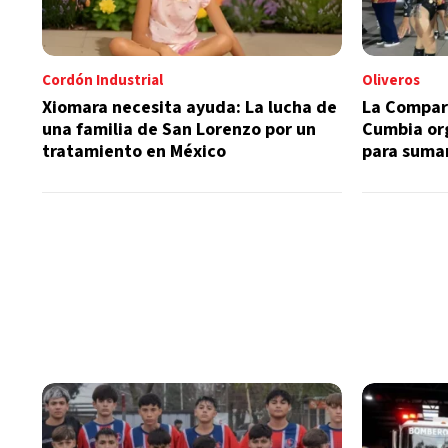
Cordón Industrial
Oliveros
Xiomara necesita ayuda: La lucha de
La Compar
una familia de San Lorenzo por un
Cumbia or
tratamiento en México
para sumar
talleres