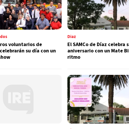
ados
Diaz
os voluntarios de
El SAMCo de Díaz celebra 
celebrarán su día con un
aniversario con un Mate B
show
ritmo