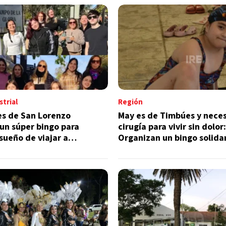
trial
Región
es de San Lorenzo
May es de Timbúes y neces
un súper bingo para
cirugía para vivir sin dolor:
 sueño de viajar a
Organizan un bingo solida
ayudarla