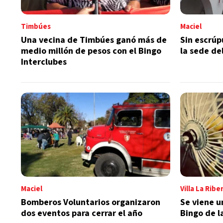
Timbúes
Maciel
Una vecina de Timbúes ganó más de
Sin escrúp
medio millón de pesos con el Bingo
la sede de
Interclubes
Maciel
Villa La Ribe
Bomberos Voluntarios organizaron
Se viene 
dos eventos para cerrar el año
Bingo de l