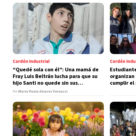
Cordón Industrial
Cordón Indus
“Quedé sola con él”: Una mamá de
Estudiant
Fray Luis Beltrán lucha para que su
organizan 
hijo Santi no quede sin sus
cumplir el
tratamientos
Bariloche
Por
Maria Paula Alvarez Vernazzi