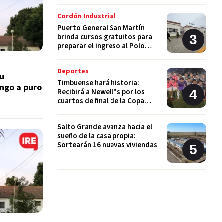
Cordón Industrial
Puerto General San Martín
brinda cursos gratuitos para
preparar el ingreso al Polo
Educativo de la UNR
Deportes
su
Timbuense hará historia:
ingo a puro
Recibirá a Newell"s por los
cuartos de final de la Copa
Santa Fe
Salto Grande avanza hacia el
sueño de la casa propia:
Sortearán 16 nuevas viviendas