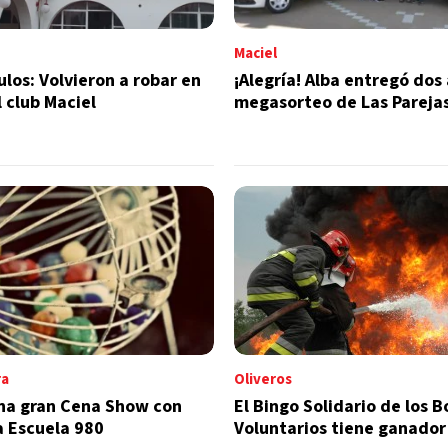
Maciel
ulos: Volvieron a robar en
¡Alegría! Alba entregó dos
l club Maciel
megasorteo de Las Pareja
ra
Oliveros
una gran Cena Show con
El Bingo Solidario de los 
a Escuela 980
Voluntarios tiene ganador