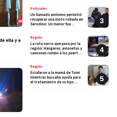
Policiales
Un llamado anónimo permitió
recuperar una moto robada en
Serodino: Un menor fue
detenido tras admitir el hecho
Región
de ella y a
La ruta narco que pasa por la
o
región: Hangares, avionetas y
camiones rumbo a los puertos
del Gran Rosario
Región
Estafaron a la mamá de Tomi
mientras buscaba ayuda para
el tratamiento de su hijo:
"Solo quería darle una
oportunidad"