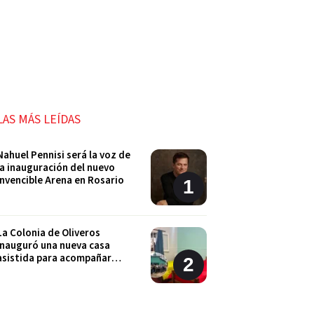
LAS MÁS LEÍDAS
Nahuel Pennisi será la voz de
la inauguración del nuevo
Invencible Arena en Rosario
La Colonia de Oliveros
inauguró una nueva casa
asistida para acompañar
procesos de externación
Un hombre de San Lorenzo