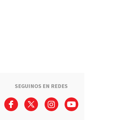
sufrió graves heridas tras
chocar con su auto contra un
camión en la autopista
Región
De Oliveros al escenario
mayor: LaBandina se prepara
para una nueva presentación
tras ser elegida en “Mi Primer
Escenario”
Lo sorprendieron robando en
la casa de un adulto mayor y
terminó detenido en Fray Luis
Beltrán
SEGUINOS EN REDES