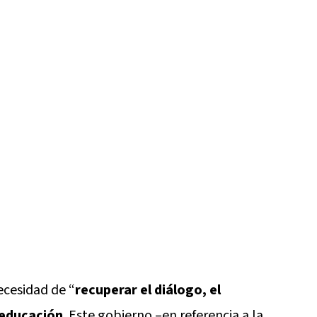
ecesidad de “
recuperar el diálogo, el
 educación
. Este gobierno –en referencia a la