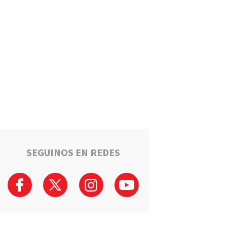
Estafaron a la mamá de Tomi
mientras buscaba ayuda para
el tratamiento de su hijo:
"Solo quería darle una
oportunidad"
Deportes
La Liga Totorense advirtió
que los clubes con deudas
arbitrales podrían quedar
suspendidos
Policiales
Tragedia en la Ruta 34: Un
hombre murió tras un choque
que involucró a tres vehículos
en Luis Palacios
SEGUINOS EN REDES