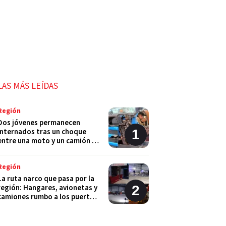
LAS MÁS LEÍDAS
Región
Dos jóvenes permanecen
internados tras un choque
entre una moto y un camión en
Monje
Región
La ruta narco que pasa por la
región: Hangares, avionetas y
camiones rumbo a los puertos
del Gran Rosario
Región