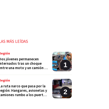
LAS MÁS LEÍDAS
Región
Dos jóvenes permanecen
internados tras un choque
entre una moto y un camión en
Monje
Región
La ruta narco que pasa por la
región: Hangares, avionetas y
camiones rumbo a los puertos
del Gran Rosario
Región