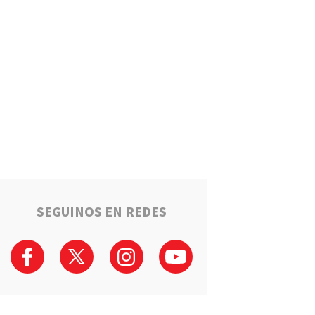
Puerto General San Martín
brinda cursos gratuitos para
preparar el ingreso al Polo
Educativo de la UNR
Deportes
Timbuense hará historia:
Recibirá a Newell"s por los
cuartos de final de la Copa
Santa Fe
Salto Grande avanza hacia el
sueño de la casa propia:
Sortearán 16 nuevas viviendas
SEGUINOS EN REDES