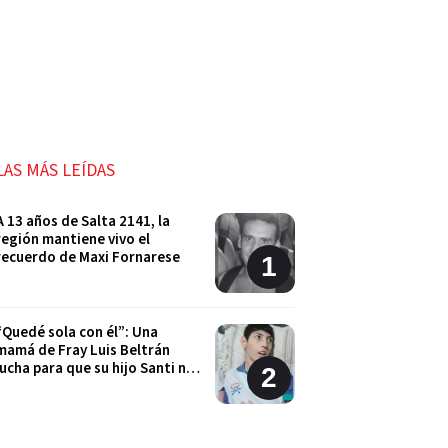
LAS MÁS LEÍDAS
A 13 años de Salta 2141, la
región mantiene vivo el
recuerdo de Maxi Fornarese
“Quedé sola con él”: Una
mamá de Fray Luis Beltrán
lucha para que su hijo Santi no
quede sin sus tratamientos
Cordón Industrial