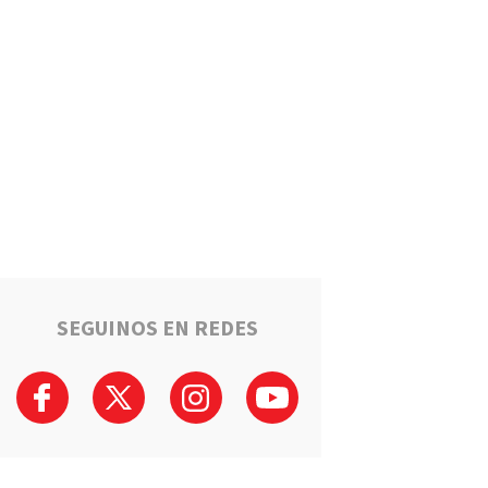
Estafaron a la mamá de Tomi
mientras buscaba ayuda para
el tratamiento de su hijo:
"Solo quería darle una
oportunidad"
Deportes
La Liga Totorense advirtió
que los clubes con deudas
arbitrales podrían quedar
suspendidos
Policiales
Tragedia en la Ruta 34: Un
hombre murió tras un choque
que involucró a tres vehículos
en Luis Palacios
SEGUINOS EN REDES