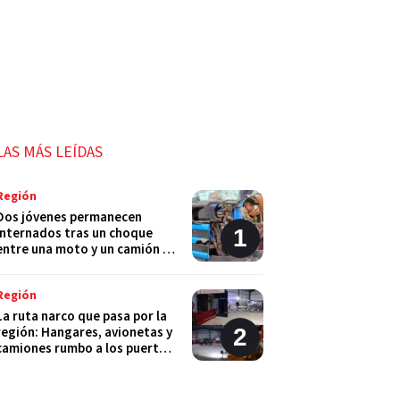
LAS MÁS LEÍDAS
Región
Dos jóvenes permanecen
internados tras un choque
entre una moto y un camión en
Monje
Región
La ruta narco que pasa por la
región: Hangares, avionetas y
camiones rumbo a los puertos
del Gran Rosario
Región