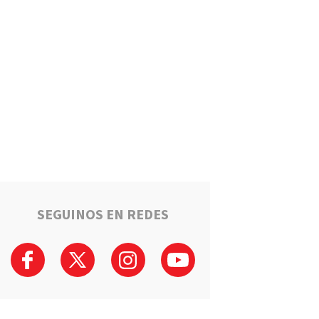
Un llamado anónimo permitió
recuperar una moto robada en
Serodino: Un menor fue
detenido tras admitir el hecho
Región
La ruta narco que pasa por la
región: Hangares, avionetas y
camiones rumbo a los puertos
del Gran Rosario
Región
Estafaron a la mamá de Tomi
mientras buscaba ayuda para
el tratamiento de su hijo:
"Solo quería darle una
SEGUINOS EN REDES
oportunidad"