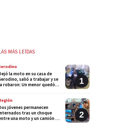
LAS MÁS LEÍDAS
Serodino
Dejó la moto en su casa de
Serodino, salió a trabajar y se
la robaron: Un menor quedó
detenido
Región
Dos jóvenes permanecen
internados tras un choque
entre una moto y un camión en
Monje
Policiales