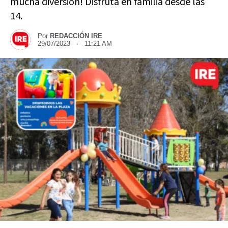
mucha diversión! Disfruta en familia desde las
14.
Por
REDACCIÓN IRE
29/07/2023 · 11:21 AM