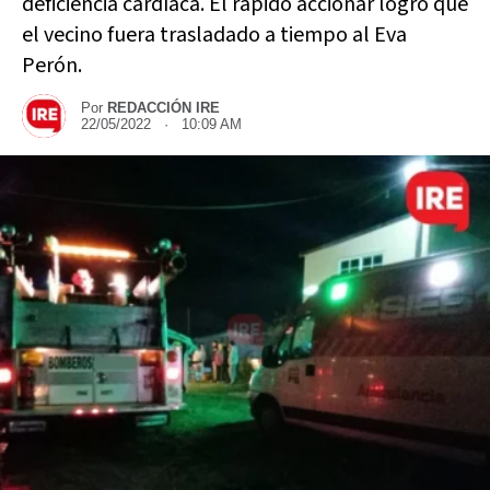
deficiencia cardíaca. El rápido accionar logró que
el vecino fuera trasladado a tiempo al Eva
Perón.
Por
REDACCIÓN IRE
22/05/2022 · 10:09 AM