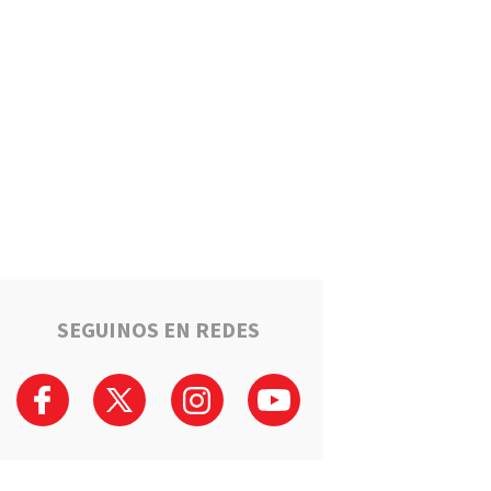
Estafaron a la mamá de Tomi
mientras buscaba ayuda para
el tratamiento de su hijo:
"Solo quería darle una
oportunidad"
Deportes
La Liga Totorense advirtió
que los clubes con deudas
arbitrales podrían quedar
suspendidos
Policiales
Tragedia en la Ruta 34: Un
hombre murió tras un choque
que involucró a tres vehículos
en Luis Palacios
SEGUINOS EN REDES