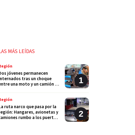
LAS MÁS LEÍDAS
Región
Dos jóvenes permanecen
internados tras un choque
entre una moto y un camión en
Monje
Región
La ruta narco que pasa por la
región: Hangares, avionetas y
camiones rumbo a los puertos
del Gran Rosario
Región