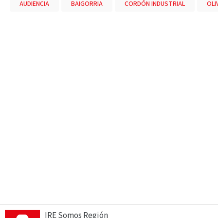
AUDIENCIA
BAIGORRIA
CORDÓN INDUSTRIAL
OLI
IRE Somos Región