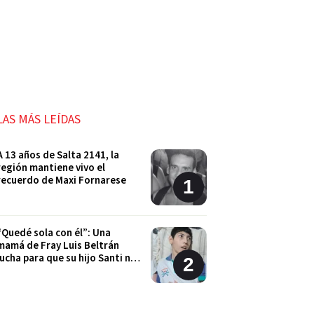
LAS MÁS LEÍDAS
A 13 años de Salta 2141, la
región mantiene vivo el
recuerdo de Maxi Fornarese
“Quedé sola con él”: Una
mamá de Fray Luis Beltrán
lucha para que su hijo Santi no
quede sin sus tratamientos
Cordón Industrial