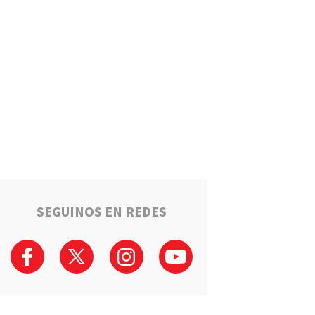
Puerto General San Martín
brinda cursos gratuitos para
preparar el ingreso al Polo
Educativo de la UNR
Deportes
Timbuense hará historia:
Recibirá a Newell"s por los
cuartos de final de la Copa
Santa Fe
Salto Grande avanza hacia el
sueño de la casa propia:
Sortearán 16 nuevas viviendas
SEGUINOS EN REDES