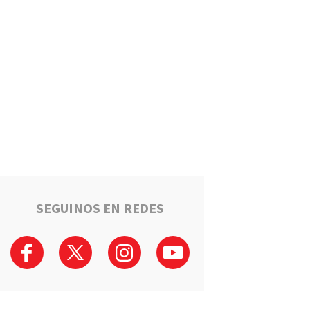
Estafaron a la mamá de Tomi
mientras buscaba ayuda para
el tratamiento de su hijo:
"Solo quería darle una
oportunidad"
Deportes
La Liga Totorense advirtió
que los clubes con deudas
arbitrales podrían quedar
suspendidos
Policiales
Tragedia en la Ruta 34: Un
hombre murió tras un choque
que involucró a tres vehículos
en Luis Palacios
SEGUINOS EN REDES