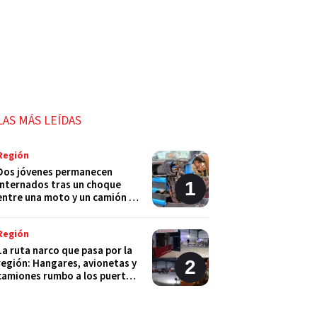
LAS MÁS LEÍDAS
Región
Dos jóvenes permanecen
internados tras un choque
entre una moto y un camión en
Monje
Región
La ruta narco que pasa por la
región: Hangares, avionetas y
camiones rumbo a los puertos
del Gran Rosario
Región