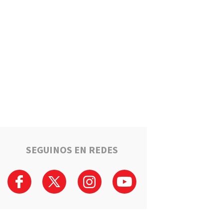
Carcarañá por una
investigación por venta de
drogas
Nahuel Pennisi será la voz de
la inauguración del nuevo
Invencible Arena en Rosario
Capitán Bermúdez: Cuatro
personas fueron detenidas
tras intentar ocupar una
instalación del Polideportivo
Municipal
SEGUINOS EN REDES