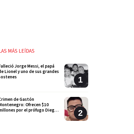
LAS MÁS LEÍDAS
alleció Jorge Messi, el papá
e Lionel y uno de sus grandes
sostenes
Crimen de Gastón
Montenegro: Ofrecen $10
millones por el prófugo Diego
Nicolás Blanco
Allanaron dos viviendas en