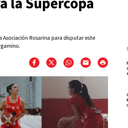
a la Supercopa
a Asociación Rosarina para disputar este
rgamino.
F
d