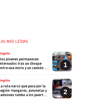
LAS MÁS LEÍDAS
Región
Dos jóvenes permanecen
internados tras un choque
entre una moto y un camión en
Monje
Región
La ruta narco que pasa por la
región: Hangares, avionetas y
camiones rumbo a los puertos
del Gran Rosario
Región