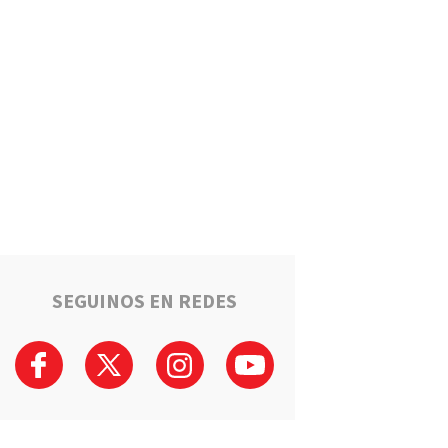
Estafaron a la mamá de Tomi
mientras buscaba ayuda para
el tratamiento de su hijo:
"Solo quería darle una
oportunidad"
Deportes
La Liga Totorense advirtió
que los clubes con deudas
arbitrales podrían quedar
suspendidos
Policiales
Tragedia en la Ruta 34: Un
hombre murió tras un choque
que involucró a tres vehículos
en Luis Palacios
SEGUINOS EN REDES