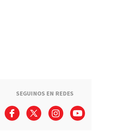
Estafaron a la mamá de Tomi
mientras buscaba ayuda para
el tratamiento de su hijo:
"Solo quería darle una
oportunidad"
Deportes
La Liga Totorense advirtió
que los clubes con deudas
arbitrales podrían quedar
suspendidos
Policiales
Tragedia en la Ruta 34: Un
hombre murió tras un choque
que involucró a tres vehículos
en Luis Palacios
SEGUINOS EN REDES