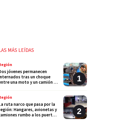
LAS MÁS LEÍDAS
Región
Dos jóvenes permanecen
internados tras un choque
entre una moto y un camión en
Monje
Región
La ruta narco que pasa por la
región: Hangares, avionetas y
camiones rumbo a los puertos
del Gran Rosario
Región